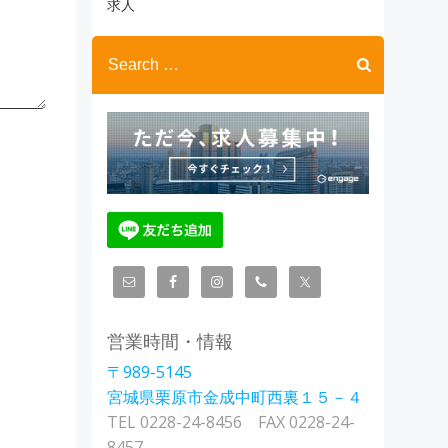
ブ
求人
Search
for:
営業時間・情報
〒989-5145
宮城県栗原市金成中町西裏１５－４
TEL 0228-24-8456 FAX 0228-24-
8457