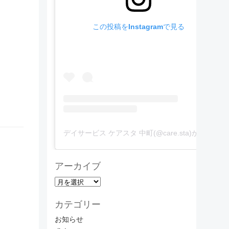
この投稿をInstagramで見る
デイサービス ケアスタ 中町(@care.sta)がシェアした投稿
アーカイブ
ア
ー
カテゴリー
カ
イ
お知らせ