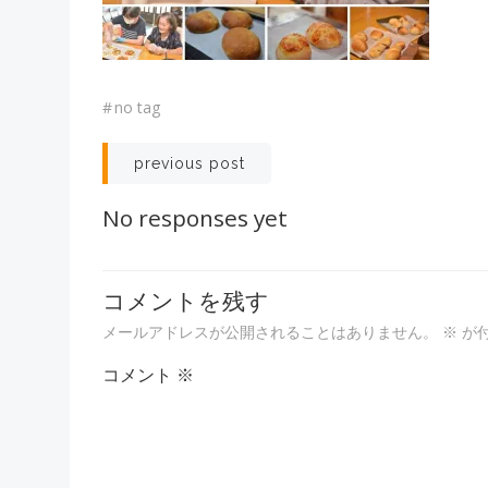
#
no tag
投
previous post
稿
No responses yet
ナ
コメントを残す
ビ
メールアドレスが公開されることはありません。
※
が
ゲ
コメント
※
ー
シ