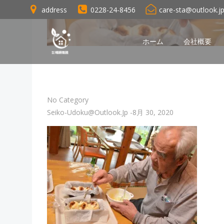
コ
address
0228-24-8456
care-sta@outlook.j
ン
テ
ン
ホーム
会社概要
ツ
へ
ス
キ
No Category
ッ
Seiko-Udoku@outlook.jp
-
8月 30, 2020
プ