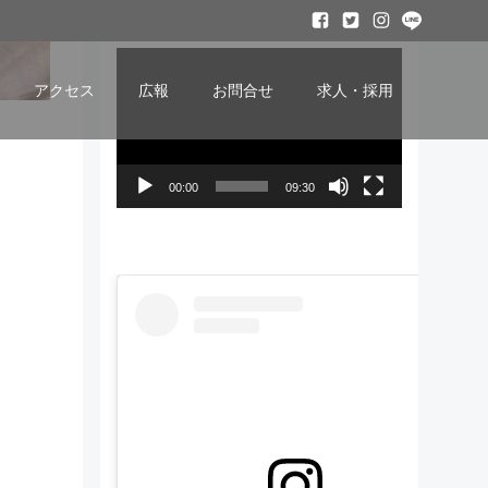
ービー
動
画
アクセス
広報
お問合せ
求人・採用
プ
レ
ー
00:00
09:30
ヤ
ー