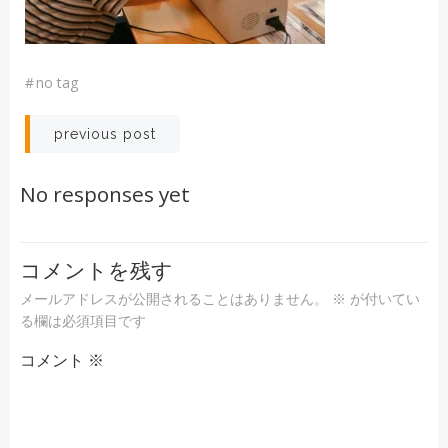
#
no tag
投
previous post
稿
No responses yet
ナ
ビ
コメントを残す
メールアドレスが公開されることはありません。
※
が付いてい
ゲ
る欄は必須項目です
コメント
ー
※
シ