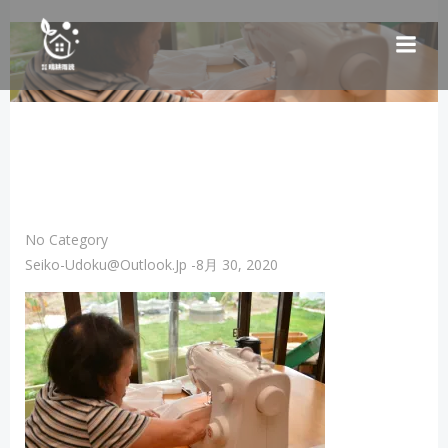
コ
ン
テ
ン
ツ
へ
ス
キ
ッ
プ
No Category
Seiko-Udoku@outlook.jp
-
8月 30, 2020