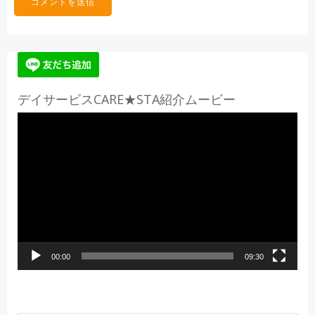
デイサービスCARE★STA紹介ムービー
動
画
プ
レ
ー
ヤ
ー
00:00
09:30