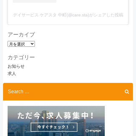
デイサービス ケアスタ 中町(@care.sta)がシェアした投稿
アーカイブ
ア
ー
カテゴリー
カ
イ
お知らせ
ブ
求人
Search
for: