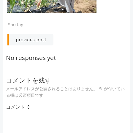
#
no tag
投
previous post
稿
No responses yet
ナ
ビ
コメントを残す
メールアドレスが公開されることはありません。
※
が付いてい
ゲ
る欄は必須項目です
コメント
ー
※
シ