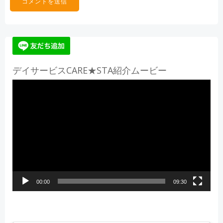
デイサービスCARE★STA紹介ムービー
動
画
プ
レ
ー
ヤ
ー
00:00
09:30