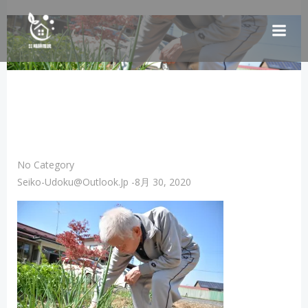
コ
ン
テ
ン
ツ
へ
ス
キ
ッ
プ
No Category
Seiko-Udoku@outlook.jp
-
8月 30, 2020