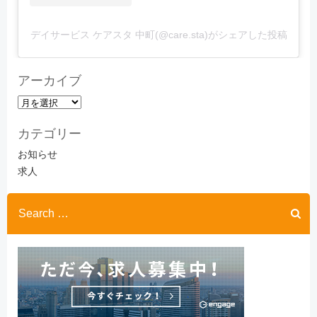
デイサービス ケアスタ 中町(@care.sta)がシェアした投稿
アーカイブ
ア
ー
カテゴリー
カ
イ
お知らせ
ブ
求人
Search
for: