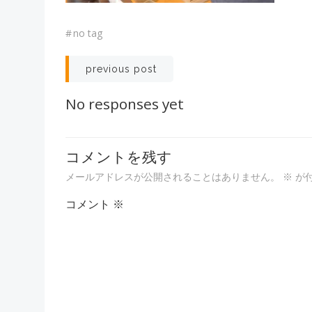
#
no tag
投
previous post
稿
No responses yet
ナ
コメントを残す
ビ
メールアドレスが公開されることはありません。
※
が
ゲ
コメント
※
ー
シ
ョ