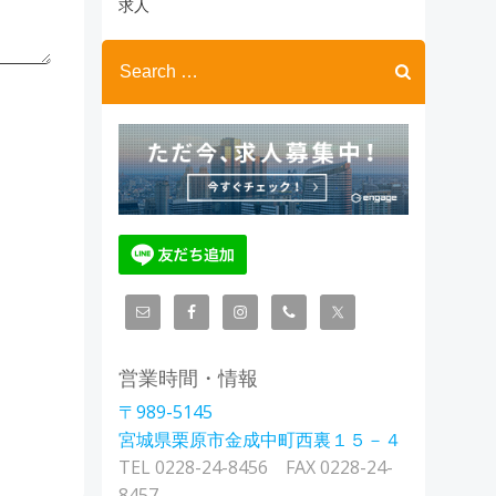
ブ
求人
Search
for:
営業時間・情報
〒989-5145
宮城県栗原市金成中町西裏１５－４
TEL 0228-24-8456 FAX 0228-24-
8457