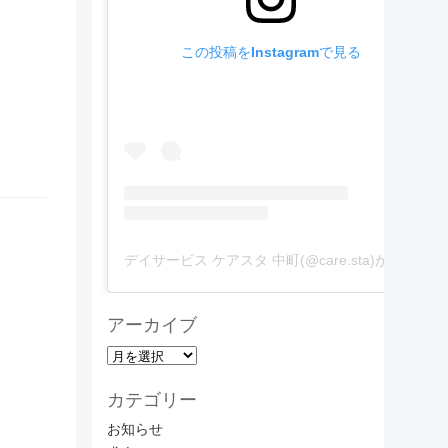
この投稿をInstagramで見る
デイサービス ケアスタ 中町(@care.sta)がシェアした投稿
アーカイブ
ア
ー
カテゴリー
カ
イ
お知らせ