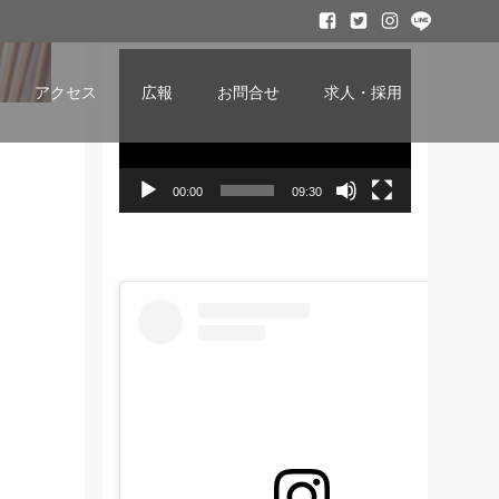
ービー
動
画
アクセス
広報
お問合せ
求人・採用
プ
レ
ー
00:00
09:30
ヤ
ー