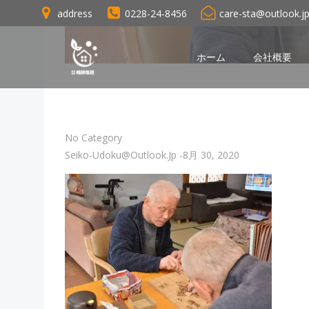
コ
address
0228-24-8456
care-sta@outlook.j
ン
テ
ン
ホーム
会社概要
ツ
へ
ス
キ
No Category
ッ
Seiko-Udoku@outlook.jp
-
8月 30, 2020
プ