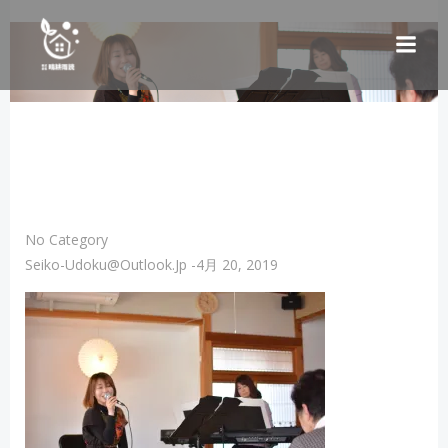
コ
ン
テ
ン
ツ
へ
ス
キ
ッ
プ
No Category
Seiko-Udoku@outlook.jp
-
4月 20, 2019