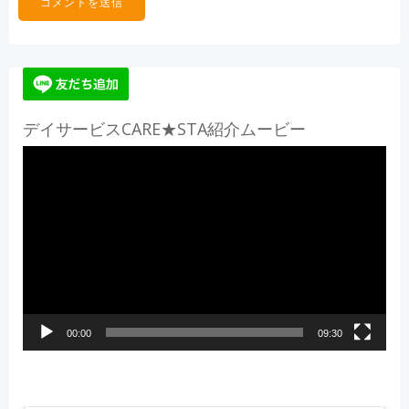
デイサービスCARE★STA紹介ムービー
動
画
プ
レ
ー
ヤ
ー
00:00
09:30