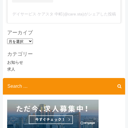
デイサービス ケアスタ 中町(@care.sta)がシェアした投稿
アーカイブ
ア
ー
カテゴリー
カ
イ
お知らせ
ブ
求人
Search
for: