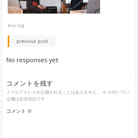
#
no tag
投
previous post
稿
No responses yet
ナ
ビ
コメントを残す
メールアドレスが公開されることはありません。
※
が付いてい
ゲ
る欄は必須項目です
コメント
ー
※
シ