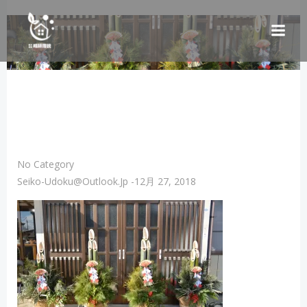
コ
ン
テ
ン
ツ
へ
ス
キ
ッ
プ
No Category
Seiko-Udoku@outlook.jp
-
12月 27, 2018