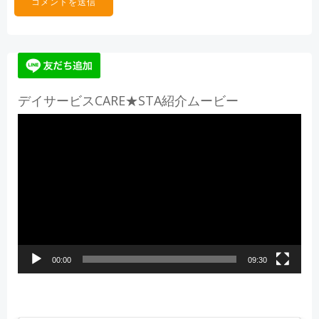
デイサービスCARE★STA紹介ムービー
動
画
プ
レ
ー
ヤ
ー
00:00
09:30