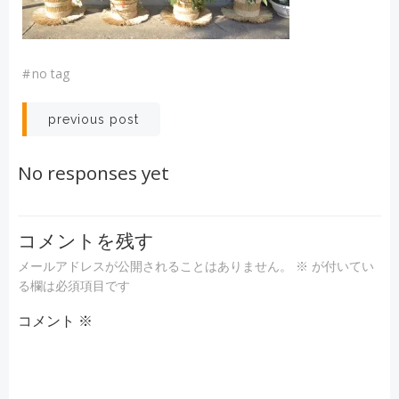
#
no tag
投
previous post
稿
No responses yet
ナ
ビ
コメントを残す
メールアドレスが公開されることはありません。
※
が付いてい
ゲ
る欄は必須項目です
コメント
ー
※
シ