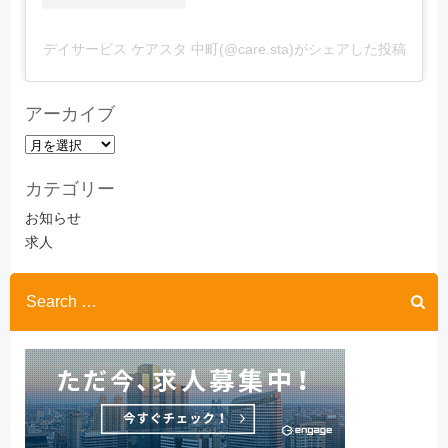
デイサービス ケアスタ 中町(@care.sta)がシェアした投稿
アーカイブ
ア
ー
カテゴリー
カ
イ
お知らせ
ブ
求人
Search
for: