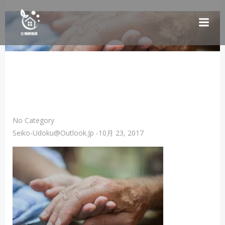
コ
ン
テ
ン
ツ
へ
ス
キ
ッ
プ
No Category
Seiko-Udoku@outlook.jp
-
10月 23, 2017