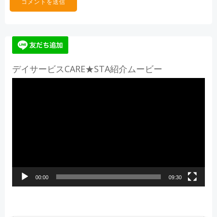
デイサービスCARE★STA紹介ムービー
動
画
プ
レ
ー
ヤ
ー
00:00
09:30