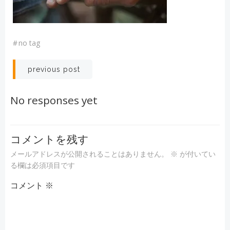
#
no tag
投
previous post
稿
No responses yet
ナ
ビ
コメントを残す
メールアドレスが公開されることはありません。
※
が付いてい
ゲ
る欄は必須項目です
コメント
ー
※
シ