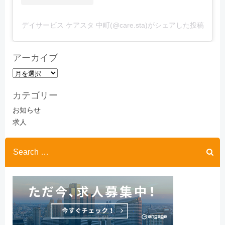
デイサービス ケアスタ 中町(@care.sta)がシェアした投稿
アーカイブ
ア
ー
カテゴリー
カ
イ
お知らせ
ブ
求人
Search
for: