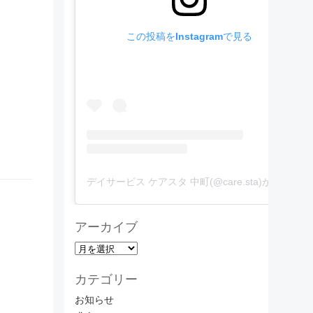
この投稿をInstagramで見る
デイサービス ケアスタ 中町(@care.sta)がシェアした投稿
アーカイブ
ア
ー
カテゴリー
カ
イ
お知らせ