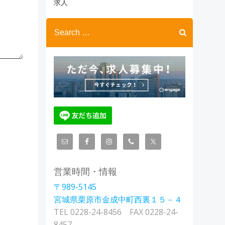
ブ
求人
Search
for:
営業時間・情報
〒989-5145
宮城県栗原市金成中町西裏１５－４
TEL 0228-24-8456 FAX 0228-24-
8457