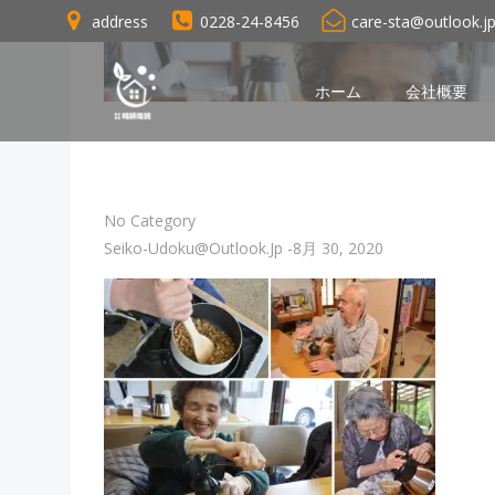
コ
address
0228-24-8456
care-sta@outlook.j
ン
テ
ン
ホーム
会社概要
ツ
へ
ス
キ
No Category
ッ
Seiko-Udoku@outlook.jp
-
8月 30, 2020
プ