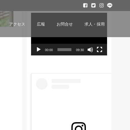
ービー
動
画
アクセス
広報
お問合せ
求人・採用
プ
レ
ー
00:00
09:30
ヤ
ー