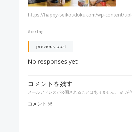
https://happy-seikoudoku.com/wp-content/up
#
no tag
投
previous post
稿
No responses yet
ナ
コメントを残す
ビ
メールアドレスが公開されることはありません。
※
が
ゲ
コメント
※
ー