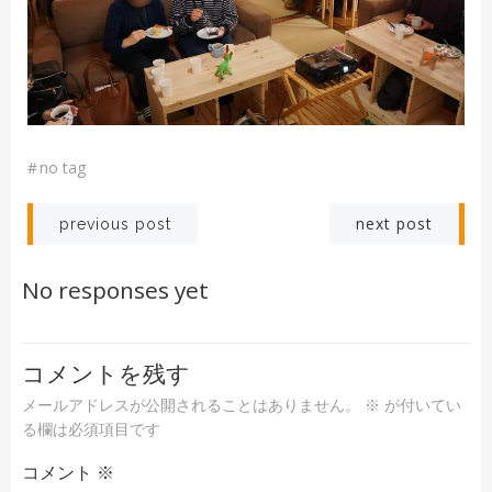
#
no tag
投
投
next post
previous post
稿
稿
No responses yet
ナ
ナ
ビ
ビ
コメントを残す
メールアドレスが公開されることはありません。
※
が付いてい
ゲ
ゲ
る欄は必須項目です
コメント
ー
※
ー