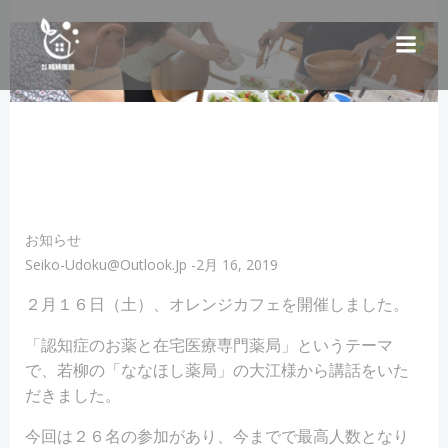
コ
ン
テ
ン
ツ
へ
ス
キ
ッ
プ
お知らせ
Seiko-Udoku@outlook.jp
-
2月 16, 2019
２月１６日（土）、オレンジカフェを開催しました。
「認知症のお薬と在宅医療専門薬局」というテーマ
で、若柳の「ななほし薬局」の大江様から講話をいた
だきました。
今回は２６名の参加があり、今までで最高人数となり