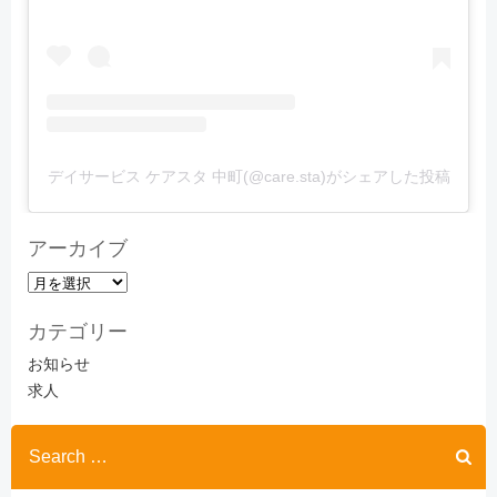
デイサービス ケアスタ 中町(@care.sta)がシェアした投稿
アーカイブ
ア
ー
カテゴリー
カ
イ
お知らせ
ブ
求人
Search
for: