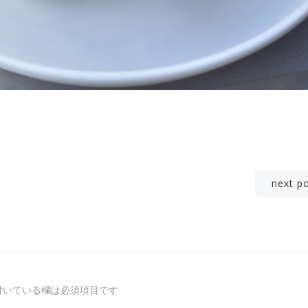
投
next p
稿
ナ
ビ
付いている欄は必須項目です