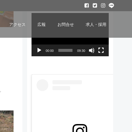
ービー
動
画
アクセス
広報
お問合せ
求人・採用
プ
レ
ー
00:00
09:30
ヤ
ー
。