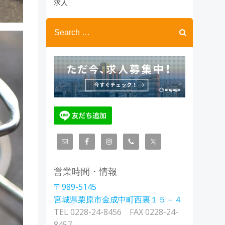
ブ
求人
Search
for:
営業時間・情報
〒989-5145
宮城県栗原市金成中町西裏１５－４
TEL 0228-24-8456 FAX 0228-24-
8457