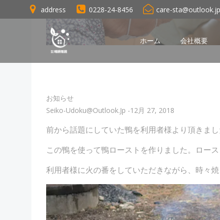
コ
address
0228-24-8456
care-sta@outlook.j
ン
テ
ン
ホーム
会社概要
ツ
へ
ス
キ
お知らせ
ッ
Seiko-Udoku@outlook.jp
-
12月 27, 2018
プ
前から話題にしていた鴨を利用者様より頂きまし
この鴨を使って鴨ローストを作りました。ロース
利用者様に火の番をしていただきながら、時々焼