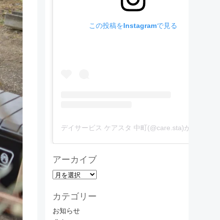
この投稿をInstagramで見る
デイサービス ケアスタ 中町(@care.sta)がシェアした投稿
アーカイブ
ア
ー
カテゴリー
カ
イ
お知らせ