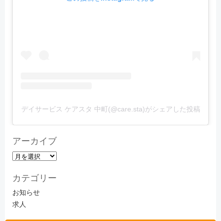
デイサービス ケアスタ 中町(@care.sta)がシェアした投稿
アーカイブ
ア
ー
カテゴリー
カ
イ
お知らせ
ブ
求人