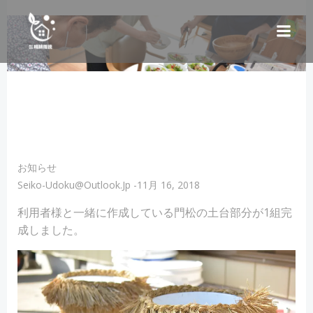
コ
ン
テ
ン
ツ
へ
ス
キ
ッ
プ
お知らせ
Seiko-Udoku@outlook.jp
-
11月 16, 2018
利用者様と一緒に作成している門松の土台部分が1組完
成しました。