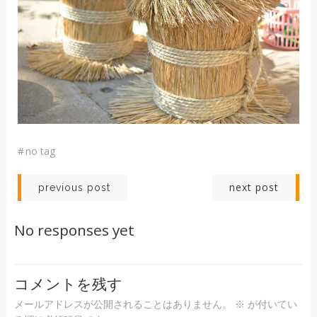
#
no tag
投
投
next post
previous post
稿
稿
No responses yet
ナ
ナ
ビ
ビ
コメントを残す
メールアドレスが公開されることはありません。
※
が付いてい