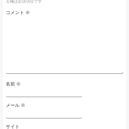
ゲ
ゲ
る欄は必須項目です
コメント
ー
※
ー
シ
シ
ョ
ョ
ン
ン
名前
※
メール
※
サイト