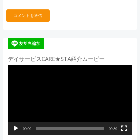
デイサービスCARE★STA紹介ムービー
動
画
プ
レ
ー
ヤ
ー
00:00
09:30