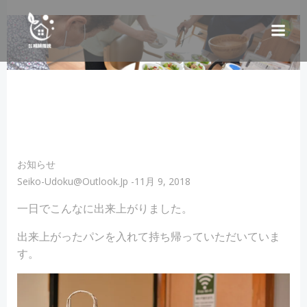
コ
ン
テ
ン
ツ
へ
ス
キ
ッ
プ
お知らせ
Seiko-Udoku@outlook.jp
-
11月 9, 2018
一日でこんなに出来上がりました。
出来上がったパンを入れて持ち帰っていただいていま
す。