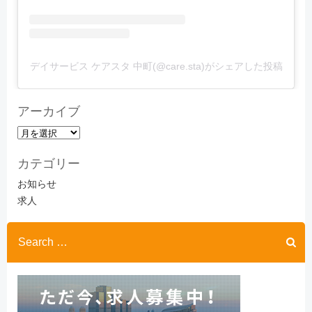
デイサービス ケアスタ 中町(@care.sta)がシェアした投稿
アーカイブ
ア
ー
カテゴリー
カ
イ
お知らせ
ブ
求人
Search
for: