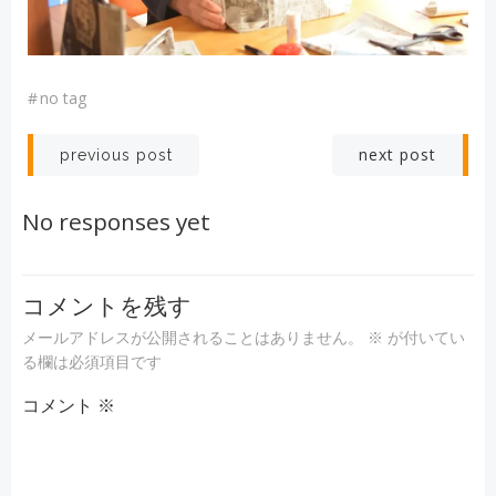
#
no tag
投
投
next post
previous post
稿
稿
No responses yet
ナ
ナ
ビ
ビ
コメントを残す
メールアドレスが公開されることはありません。
※
が付いてい
ゲ
ゲ
る欄は必須項目です
コメント
ー
※
ー
シ
シ