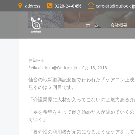
コ
address
0228-24-8456
care-sta@outlook.j
ン
テ
ン
ホーム
会社概要
ツ
へ
ス
キ
お知らせ
ッ
Seiko-Udoku@outlook.jp
-
10月 15, 2018
プ
仙台の戦災復興記念館で行われた「ケアニン上映
見るのは２回目です。
「介護業界に人材が入ってこないのは魅力ある介
「夢を希望をもって働き始めた人が辞めていくの
ていく」
「要介護の利用者が元気になるようなケアをして