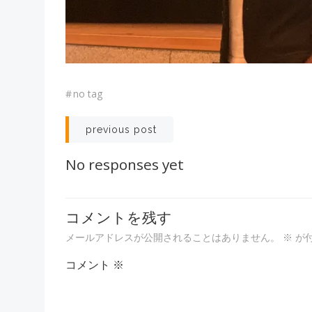
#
no tag
投
previous post
稿
No responses yet
ナ
コメントを残す
ビ
メールアドレスが公開されることはありません。
※
が
ゲ
コメント
※
ー