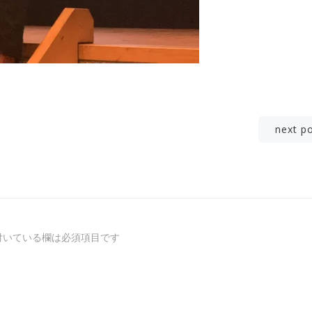
投
next p
稿
ナ
ビ
付いている欄は必須項目です
ゲ
ー