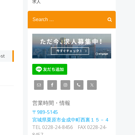
ブ
求人
Search
for:
ost
営業時間・情報
〒989-5145
宮城県栗原市金成中町西裏１５－４
TEL 0228-24-8456 FAX 0228-24-
8457