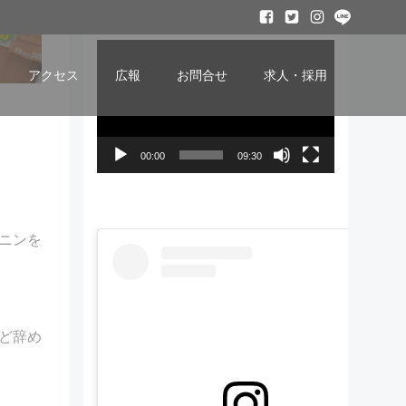
ービー
動
画
アクセス
広報
お問合せ
求人・採用
プ
レ
ー
00:00
09:30
ヤ
ー
ニンを
ど辞め