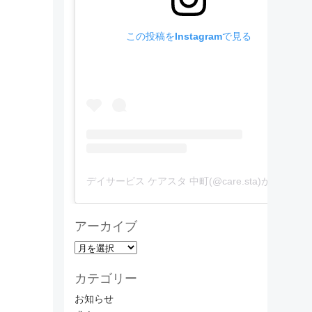
この投稿をInstagramで見る
デイサービス ケアスタ 中町(@care.sta)がシェアした投稿
アーカイブ
ア
ー
カテゴリー
カ
イ
お知らせ