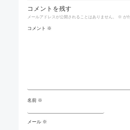
ナ
コメントを残す
ビ
メールアドレスが公開されることはありません。
※
が
ゲ
コメント
※
ー
シ
ョ
ン
名前
※
メール
※