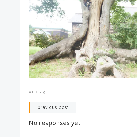
#
no tag
投
previous post
稿
No responses yet