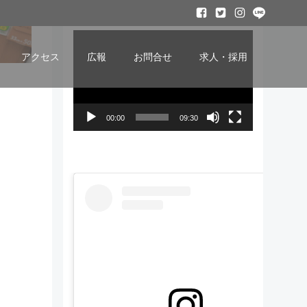
ービー
動
画
アクセス
広報
お問合せ
求人・採用
プ
レ
ー
00:00
09:30
ヤ
ー