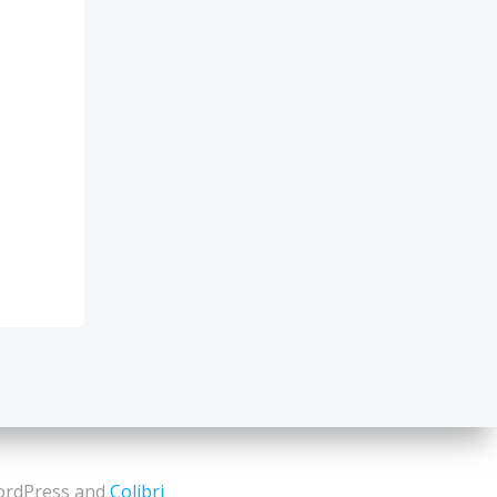
dPress and
Colibri