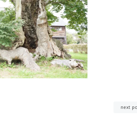
投
next p
稿