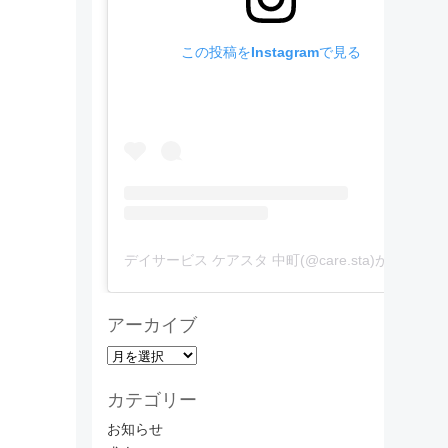
この投稿をInstagramで見る
デイサービス ケアスタ 中町(@care.sta)がシェアした投稿
アーカイブ
ア
ー
カテゴリー
カ
イ
お知らせ