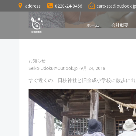
コ
address
0228-24-8456
care-sta@outlook.j
ン
テ
ン
ホーム
会社概要
ツ
へ
ス
キ
お知らせ
ッ
Seiko-Udoku@outlook.jp
-
9月 24, 2018
プ
すぐ近くの、日枝神社と旧金成小学校に散歩に出