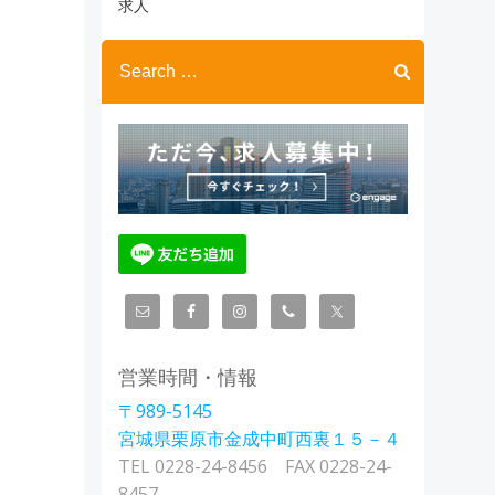
ブ
求人
Search
for:
営業時間・情報
〒989-5145
宮城県栗原市金成中町西裏１５－４
TEL 0228-24-8456 FAX 0228-24-
8457