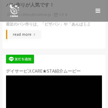
コ
パン作りが人気です！
ン
テ
-
Seiko-Udoku@outlook.jp
9月 8
ン
最近のパン作りは、「ピザパン」や「あんぱ […]
ツ
へ
read more
ス
キ
ッ
プ
デイサービスCARE★STA紹介ムービー
動
画
プ
レ
ー