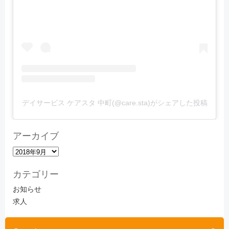
デイサービス ケアスタ 中町(@care.sta)がシェアした投稿
アーカイブ
ア
ー
カテゴリー
カ
イ
お知らせ
ブ
求人
Search