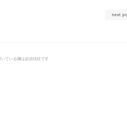
投
next p
稿
ナ
ビ
付いている欄は必須項目です
ゲ
ー
シ
ョ
ン