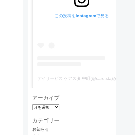
この投稿をInstagramで見る
デイサービス ケアスタ 中町(@care.sta)がシェアした投稿
アーカイブ
ア
ー
カテゴリー
カ
イ
お知らせ