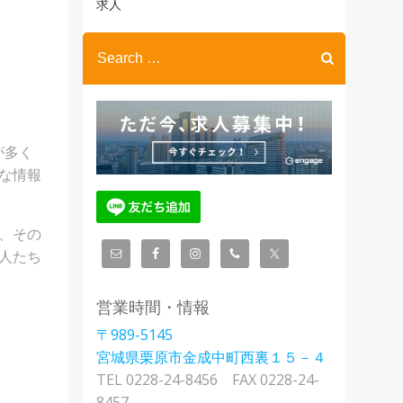
ブ
求人
Search
for:
が多く
な情報
、その
人たち
営業時間・情報
〒989-5145
宮城県栗原市金成中町西裏１５－４
TEL 0228-24-8456 FAX 0228-24-
8457