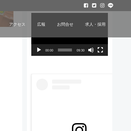
ービー
動
画
アクセス
広報
お問合せ
求人・採用
プ
レ
ー
00:00
09:30
ヤ
ー