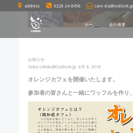
コ
address
0228-24-8456
care-sta@outlook.j
ン
テ
ン
ホーム
会社概要
ツ
へ
ス
キ
お知らせ
ッ
Seiko-Udoku@outlook.jp
-
6月 8, 2018
プ
オレンジカフェを開催いたします。
参加者の皆さんと一緒にワッフルを作り