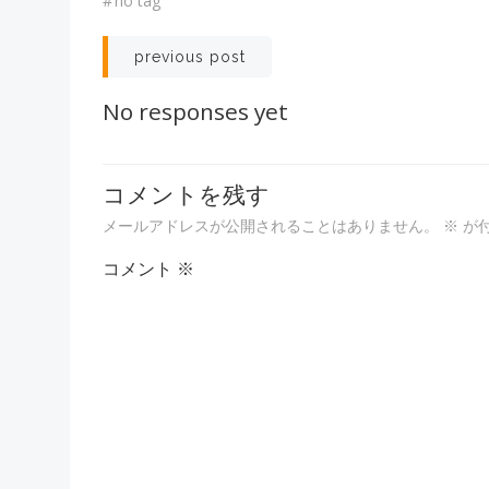
#
no tag
投
previous post
稿
No responses yet
ナ
コメントを残す
ビ
メールアドレスが公開されることはありません。
※
が
ゲ
コメント
※
ー
シ
ョ
ン