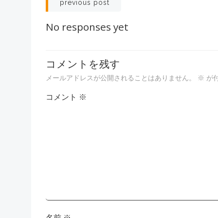
投
previous post
稿
No responses yet
ナ
コメントを残す
ビ
メールアドレスが公開されることはありません。
※
が
ゲ
コメント
※
ー
シ
ョ
ン
名前
※