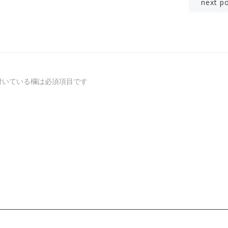
投
next p
稿
ナ
ビ
付いている欄は必須項目です
ゲ
ー
シ
ョ
ン