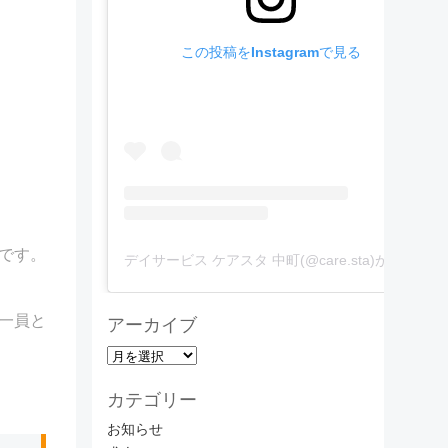
この投稿をInstagramで見る
です。
デイサービス ケアスタ 中町(@care.sta)がシェアした投稿
一員と
アーカイブ
ア
ー
カテゴリー
カ
イ
お知らせ