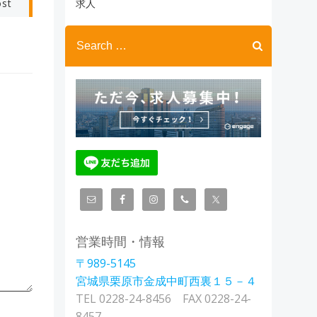
ost
ブ
求人
Search
for:
営業時間・情報
〒989-5145
宮城県栗原市金成中町西裏１５－４
TEL 0228-24-8456 FAX 0228-24-
8457