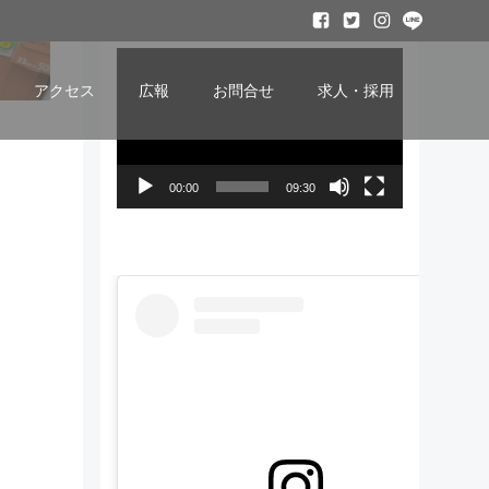
ービー
動
画
アクセス
広報
お問合せ
求人・採用
プ
レ
ー
00:00
09:30
ヤ
ー