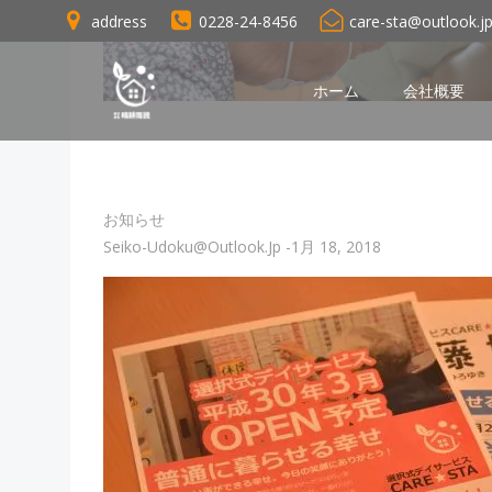
コ
address
0228-24-8456
care-sta@outlook.j
ン
テ
ン
ホーム
会社概要
ツ
へ
ス
キ
お知らせ
ッ
Seiko-Udoku@outlook.jp
-
1月 18, 2018
プ