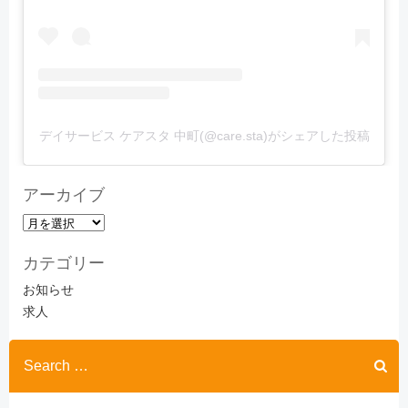
デイサービス ケアスタ 中町(@care.sta)がシェアした投稿
アーカイブ
ア
ー
カテゴリー
カ
イ
お知らせ
ブ
求人
Search
for: