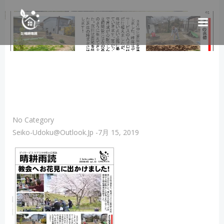
コ
ン
テ
ン
ツ
へ
ス
キ
ッ
プ
No Category
Seiko-Udoku@outlook.jp
-
7月 15, 2019