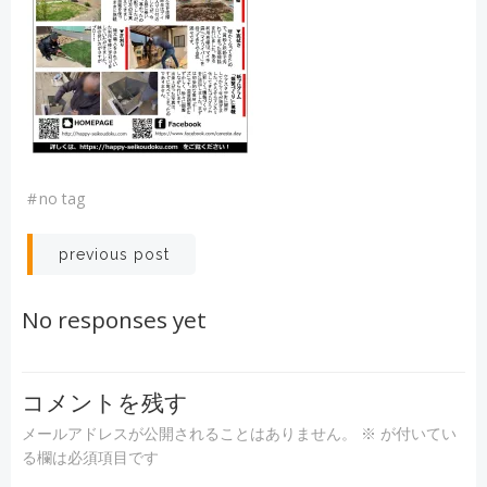
#
no tag
投
previous post
稿
No responses yet
ナ
ビ
コメントを残す
メールアドレスが公開されることはありません。
※
が付いてい
ゲ
る欄は必須項目です