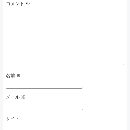
コメント
ー
※
シ
ョ
ン
名前
※
メール
※
サイト